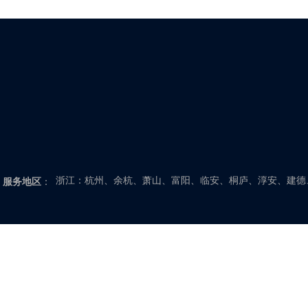
上海、北京、天津、重庆
江苏：南京、高淳、溧水、常熟、常州、武进、金坛、溧阳
如东、启东、苏州、吴江、太仓、泰州、泰兴、姜堰、兴化
城、射阳、盐都、滨海、大丰、东台、阜宁、建湖、扬州、
浙江：杭州、余杭、萧山、富阳、临安、桐庐、淳安、建德
服务地区
：
安、丽水、缙云、云和、龙泉、青田、松阳、遂昌、庆元、
新昌、嵊州、台州、温岭、临海、玉环、仙居、天台、三门
福建：福州、闽侯、福清、长乐、连江、闽清、罗源、永泰
福安、福鼎、霞浦、古田、柘荣、屏南、寿宁、周宁、莆田
门、漳州、龙海、漳浦、长泰、华安、平和、诏安、云霄、