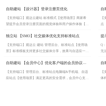
自助建站 【设计器】登录注册页优化
自
【支持端口】观达云建站 标准模式【使用场景】商家希
【
望提升会员登录注册页面的视觉体验和用户操作体验【详
点
细说明】对系统会员登录注册模块进行了样式优化，涉及
例
独立站 【SMO】社交媒体优化支持标准站点
提
多个样式，以设计器效果为准。
成
自
【支持端口】观达云·建站 管理后台、标准站点【使用场
Q
景】标准模板支持更多社交媒体分享，效果与自适应一
无
致，电脑版和手机版可分开设置。
找
自助建站 【会员中心】优化客户端的会员协议体
自
置
验
转
【支持端口】管理后台、标准站点电脑端&手机端、自适
【
或
应站点【使用场景】满足更高的安全需求，会员中心支持
体
ht
记录用户签署的所有协议【详细说明】
本
htt
新