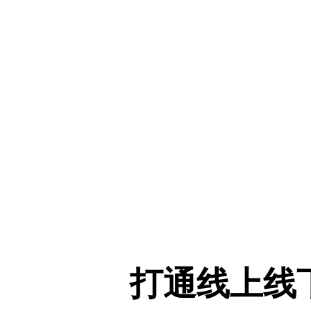
打通线上线