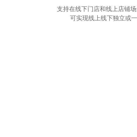
支持在线下门店和线上店铺场
可实现线上线下独立或