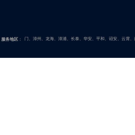
新昌、嵊州、台州、温岭、临海、玉环、仙居、天台、三门
福建：福州、闽侯、福清、长乐、连江、闽清、罗源、永泰
福安、福鼎、霞浦、古田、柘荣、屏南、寿宁、周宁、莆田
门、漳州、龙海、漳浦、长泰、华安、平和、诏安、云霄、
服务地区
：
山东：济南、章丘、济阳、商河、长清、平阴、滨州、博兴
饶、利津、垦利、菏泽、曹县、巨野、鄄城、定陶、单县、
县、阳谷、茌平、高唐、莘县、东阿、临沂、郯城、莒南、
城、新泰、宁阳、东平、威海、文登、荣成、乳山、潍坊、
庄、滕州、淄博、桓台、高青、沂源
江西：南昌、新建、安义、进贤、抚州、临川、东乡、崇仁
安福、永新、吉水、遂川、永丰、新干、峡江、景德镇、浮
饶、德兴、广丰、新余、分宜、宜春、丰城、高安、上高、
安徽：合肥、肥西、肥东、安庆、桐城、枞阳、怀宁、宿松
光、全椒、定远、天长、来安、阜阳、颍上、临泉、阜南、