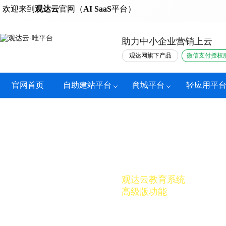
热门
欢迎来到
观达云
官网（
AI SaaS
平台）
助力中小企业营销上云
观达网旗下产品
微信支付授权
官网首页
自助建站平台
商城平台
轻应用平
兑换码
观达云教育系统
高级版功能
线上线下平台互通，高效导流至教育系