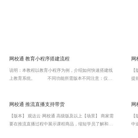
网校通 教育小程序搭建流程
网
题
【
说明：本教程以教育小程序为例，介绍如何快速搭建线
提
上教育系统。 不同功能所需版本不同注意：仅需
配
搭建教育系统【H5端】或【电脑端】可跳过步骤（二、
活
三、七）。一、开通教育系统1. 进入企业中心，在【管
理中心】找到【教育系统】产品，点击开通。2. 鼠标移
网校通 推流直播支持带货
网
动至店铺名称位置可修改店铺名称。二、授权微信小程
重
【
【版本】 观达云·网校通 高级版及以上【场景】 商家需
序1. 注册微信小程序如果您还没注册微信小程序账号，
中
要在推流直播过程中展示课程商品，缩短学员了解和购
需先注册微信小程序账号并进行认...
练
买路径。【描述】 推流直播新增带货能力，主播可在直