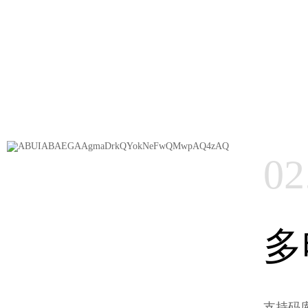
02
多
支持码