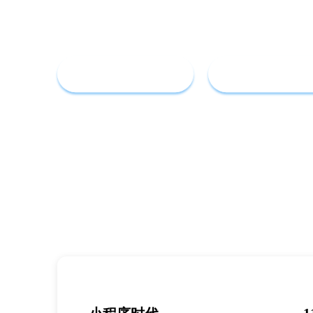
企业展示 | 服务预约 | 计算报价 | 表单报名核
助力企业快速发现客户
免费注册试用
更多解决方