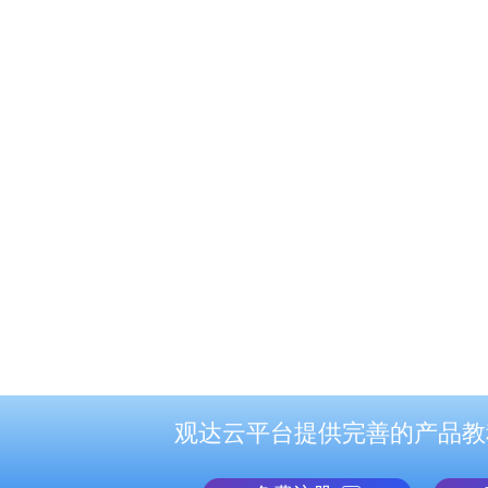
宁夏：银川、贺兰、永宁、灵武、固原、彭阳、西吉、泾源
甘肃：兰州、白银、景泰、会宁、靖远、定西、临洮、陇西
武都、成县、礼县、徽县、西和、文县、平凉、崇信、华亭
浪、民勤、张掖、高台、山丹、民乐、临泽
观达云平台提供完善的产品教