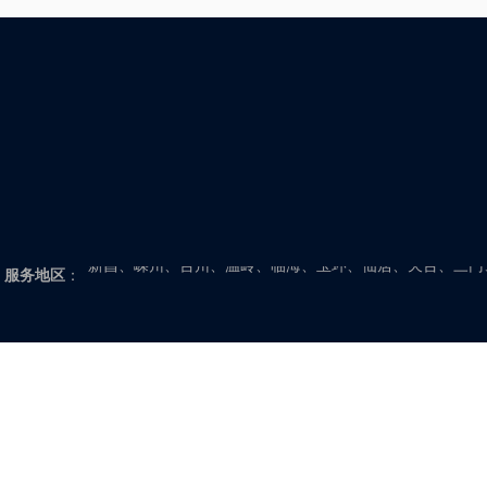
程序时，可能会遇到以下问题：- 每天具体有哪些访客，
纪
上海、北京、天津、重庆
访问了自己公司的小程序？- 每天访问小程序的客户有这
么多，他们是否对自己公司的产品感兴趣？是否对与公
江苏：南京、高淳、溧水、常熟、常州、武进、金坛、溧阳
司合作感兴趣？- 如何分辨出访客的意向度？如何...
如东、启东、苏州、吴江、太仓、泰州、泰兴、姜堰、兴化
城、射阳、盐都、滨海、大丰、东台、阜宁、建湖、扬州、
浙江：杭州、余杭、萧山、富阳、临安、桐庐、淳安、建德
安、丽水、缙云、云和、龙泉、青田、松阳、遂昌、庆元、
新昌、嵊州、台州、温岭、临海、玉环、仙居、天台、三门
服务地区
：
福建：福州、闽侯、福清、长乐、连江、闽清、罗源、永泰
福安、福鼎、霞浦、古田、柘荣、屏南、寿宁、周宁、莆田
门、漳州、龙海、漳浦、长泰、华安、平和、诏安、云霄、
山东：济南、章丘、济阳、商河、长清、平阴、滨州、博兴
饶、利津、垦利、菏泽、曹县、巨野、鄄城、定陶、单县、
县、阳谷、茌平、高唐、莘县、东阿、临沂、郯城、莒南、