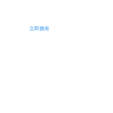
智能形成客户动态线索和沉淀资源，实现线索有效管理
立即拥有