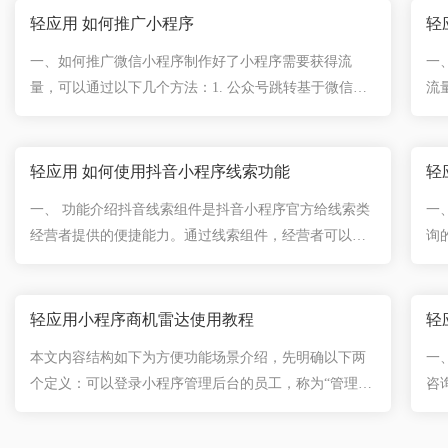
轻应用 如何推广小程序
轻
一、如何推广微信小程序制作好了小程序需要获得流
一
量，可以通过以下几个方法：1. 公众号跳转基于微信生
流
态，实现公众号跳转到小程序，有效将公众号流量导入
小
小程序，让企业/门店的访客，更好了解产品与服务，促
流
进更快付费。如何使用公众号跳转功能？2. 智能名片通
获
轻应用 如何使用抖音小程序线索功能
轻
过智能名片，有效宣传企业形象，同时扩大小程序的传
效
一、 功能介绍抖音线索组件是抖音小程序官方给线索类
一
播渠道。智能名片介绍同时，结合商机雷达功能，企业
奖
经营者提供的便捷能力。通过线索组件，经营者可以直
询
可实时获取访客动态，系统智能判断用户意向，助力销
小程
接使用获取手机号能力，且在短视频/直播间可以获得精
一
售...
准流量分发。适用行业:常见于房地产、汽车等高客单行
服
业；家装设计、婚礼策划等定制化服务行业；机械设备
上
轻应用小程序商机雷达使用教程
轻
等大宗商品交易行业；教育培训等线下履约行业，咨
成
本文内容结构如下为方便功能场景介绍，先明确以下两
一
询、招聘等企业服务行业。也就是非线上一口价买卖，
式
个定义：可以登录小程序管理后台的员工，称为“管理
咨
因交易方案定制化等原因需与用户进一步沟通达成交易
号
员”。用微信绑定了名片的使用者，称为“销售”。一、商
客
的行业...
和..
机雷达是什么？能帮企业解决什么问题？企业在运营小
服