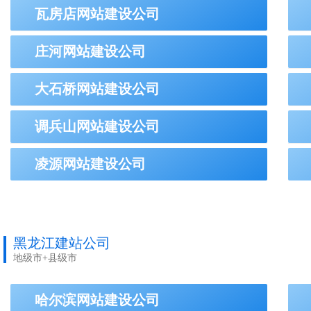
瓦房店网站建设公司
庄河网站建设公司
大石桥网站建设公司
调兵山网站建设公司
凌源网站建设公司
黑龙江建站公司
地级市+县级市
哈尔滨网站建设公司