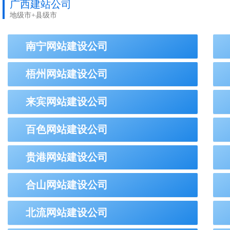
广西建站公司
地级市+县级市
南宁网站建设公司
梧州网站建设公司
来宾网站建设公司
百色网站建设公司
贵港网站建设公司
合山网站建设公司
北流网站建设公司