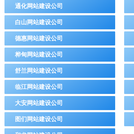
通化网站建设公司
白山网站建设公司
德惠网站建设公司
桦甸网站建设公司
舒兰网站建设公司
临江网站建设公司
大安网站建设公司
图们网站建设公司