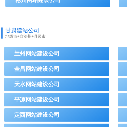
彬州网站建设公司
甘肃建站公司
地级市+自治州+县级市
兰州网站建设公司
金昌网站建设公司
天水网站建设公司
平凉网站建设公司
定西网站建设公司