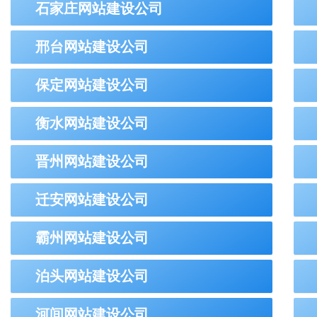
石家庄网站建设公司
邢台网站建设公司
保定网站建设公司
衡水网站建设公司
晋州网站建设公司
迁安网站建设公司
霸州网站建设公司
泊头网站建设公司
河间网站建设公司