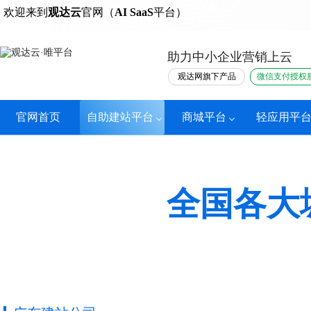
热门
欢迎来到
观达云
官网（
AI SaaS
平台）
助力中小企业营销上云
观达网旗下产品
微信支付授权
官网首页
自助建站平台
商城平台
轻应用平
全国各大