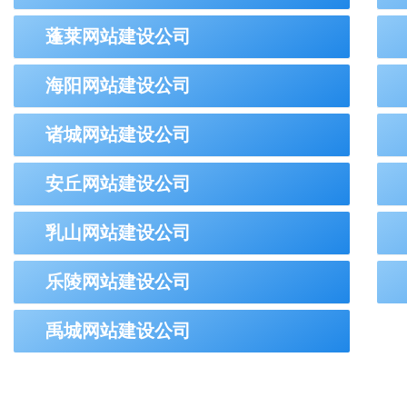
蓬莱网站建设公司
海阳网站建设公司
诸城网站建设公司
安丘网站建设公司
乳山网站建设公司
乐陵网站建设公司
禹城网站建设公司