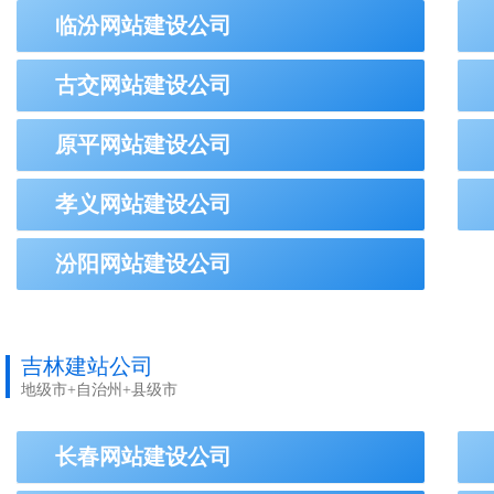
临汾网站建设公司
古交网站建设公司
原平网站建设公司
孝义网站建设公司
汾阳网站建设公司
吉林建站公司
地级市+自治州+县级市
长春网站建设公司