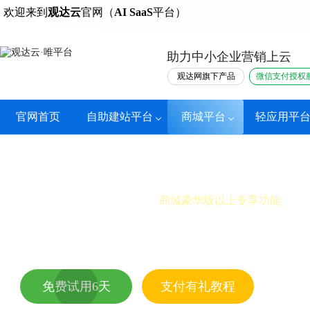
热门
欢迎来到
观达云
官网（
AI SaaS
平台）
助力中小企业营销上云
观达网旗下产品
微信支付授权
官网首页
自助建站平台
商城平台
轻应用平
支付有礼
商城豪华版以上专享功能
回馈顾客，刺激复购，好礼相赠，一举两得
免费试用6天
支付有礼教程