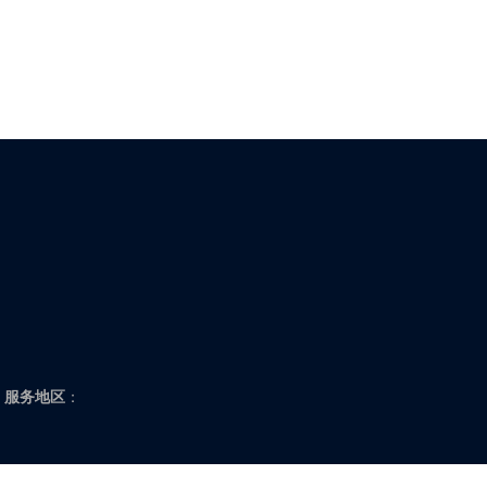
上海、北京、天津、重庆
江苏：南京、高淳、溧水、常熟、常州、武进、金坛、溧阳
如东、启东、苏州、吴江、太仓、泰州、泰兴、姜堰、兴化
城、射阳、盐都、滨海、大丰、东台、阜宁、建湖、扬州、
服务地区
：
浙江：杭州、余杭、萧山、富阳、临安、桐庐、淳安、建德
安、丽水、缙云、云和、龙泉、青田、松阳、遂昌、庆元、
新昌、嵊州、台州、温岭、临海、玉环、仙居、天台、三门