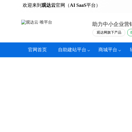
热门
欢迎来到
观达云
官网（
AI SaaS
平台）
助力中小企业营
观达网旗下产品
官网首页
自助建站平台
商城平台
观达云·口腔诊
智能预约管理+定制服务计划+多重营销玩法