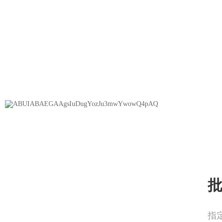
上海、北京、天津、重庆
江苏：南京、高淳、溧水、常熟、常州、武进、金坛、溧阳
如东、启东、苏州、吴江、太仓、泰州、泰兴、姜堰、兴化
城、射阳、盐都、滨海、大丰、东台、阜宁、建湖、扬州、
浙江：杭州、余杭、萧山、富阳、临安、桐庐、淳安、建德
安、丽水、缙云、云和、龙泉、青田、松阳、遂昌、庆元、
新昌、嵊州、台州、温岭、临海、玉环、仙居、天台、三门
指