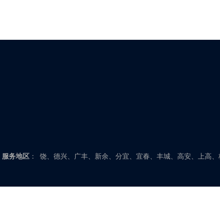
福建：福州、闽侯、福清、长乐、连江、闽清、罗源、永泰
福安、福鼎、霞浦、古田、柘荣、屏南、寿宁、周宁、莆田
门、漳州、龙海、漳浦、长泰、华安、平和、诏安、云霄、
山东：济南、章丘、济阳、商河、长清、平阴、滨州、博兴
饶、利津、垦利、菏泽、曹县、巨野、鄄城、定陶、单县、
县、阳谷、茌平、高唐、莘县、东阿、临沂、郯城、莒南、
城、新泰、宁阳、东平、威海、文登、荣成、乳山、潍坊、
庄、滕州、淄博、桓台、高青、沂源
江西：南昌、新建、安义、进贤、抚州、临川、东乡、崇仁
安福、永新、吉水、遂川、永丰、新干、峡江、景德镇、浮
饶、德兴、广丰、新余、分宜、宜春、丰城、高安、上高、
服务地区
：
安徽：合肥、肥西、肥东、安庆、桐城、枞阳、怀宁、宿松
光、全椒、定远、天长、来安、阜阳、颍上、临泉、阜南、
山、当涂、和县、铜陵、芜湖、芜湖县、繁昌、南陵、宿州