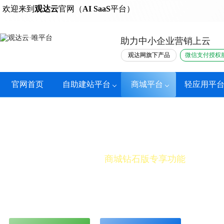
热门
欢迎来到
观达云
官网（
AI SaaS
平台）
助力中小企业营销上云
观达网旗下产品
微信支付授权
官网首页
自助建站平台
商城平台
轻应用平
批量投放
商城钻石版专享功能
可设置投放内容（自定义广告内容或关联产品）并批量
浏览小程序端产品详情时展示，
提供更高效的产品装修