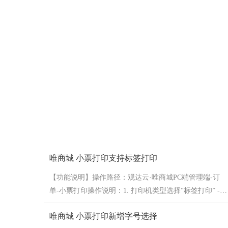
唯商城 小票打印支持标签打印
【功能说明】操作路径：观达云·唯商城PC端管理端-订
单-小票打印操作说明：1. 打印机类型选择“标签打印” -
设置相关打印参数（支持接入飞鹅和易联云打印机）2.
唯商城 小票打印新增字号选择
接入后，支持自动打印标签，也可以在订单列表右侧选择