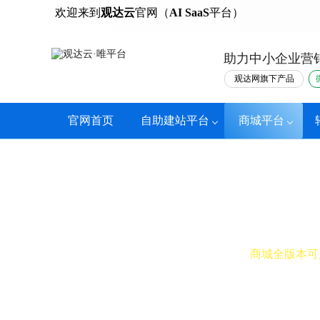
热门
欢迎来到
观达云
官网（
AI SaaS
平台）
助力中小企业营
观达网旗下产品
官网首页
自助建站平台
商城平台
小票打印
商城全版本可
接单、备货、配送一气呵成，