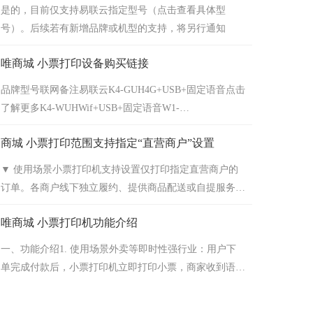
是的，目前仅支持易联云指定型号（点击查看具体型
号）。后续若有新增品牌或机型的支持，将另行通知
唯商城 小票打印设备购买链接
品牌型号联网备注易联云K4-GUH4G+USB+固定语音点击
了解更多K4-WUHWif+USB+固定语音W1-
WEHDBWifi+网口+固定语音+切刀点击了解更多W1-
商城 小票打印范围支持指定“直营商户”设置
WGEHDBWifi+4G+网口+固定语音+切刀K4-
WTUHWifi+蓝牙+USB+固定语音点击了解更多K4-
▼ 使用场景小票打印机支持设置仅打印指定直营商户的
GTUH4G+蓝牙+USB+固定语音K4-
订单。各商户线下独立履约、提供商品配送或自提服务的
WGUHWifi+4G+USB+固定语音K4-WGTUHWifi+蓝牙+...
场景下，不受其他商户的小票干扰，更好地提供服务，提
唯商城 小票打印机功能介绍
升经营效率。▼ 功能说明商家前往”后台-订单-配套工具-
小票打印“中，指定设备设置"基础设置-所属商户"，可指
一、功能介绍1. 使用场景外卖等即时性强行业：用户下
定某一直营商户：注：成员需具备“总部-订单管理”权
单完成付款后，小票打印机立即打印小票，商家收到语音
限，才可进行设置
提醒后，可快速响应用户订单：厨师可根据小票信息制作
菜品，提升备货效率；而配送员可根据配送地址进行配