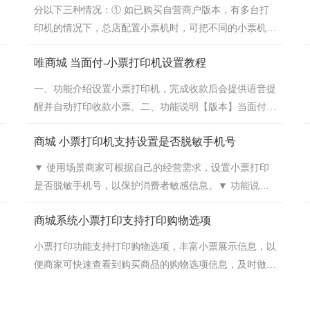
分以下三种情况：① 如已购买自营商户版本，有多台打
印机的情况下，总店配置小票机时，可把不同的小票机指
定打印某个自营商户的订单，实现所选择的场景自动打印
唯商城 当面付-小票打印机设置教程
② 未购买自营商户版本的情况下，如配置多台小票机，
只要触发场景，所有小票机都会自动打印订单。如只需打
一、功能介绍设置小票打印机，完成收款后会提供语音提
印某个门店，可以考虑关闭自动打印功能，选择在管理订
醒并自动打印收款小票。二、功能说明【版本】当面付需
单中手动打印，选择小票机进行打印③ 购买的是商家进
商城标准版及以上版本，小票打印机所有版本均可使用
驻版本，则不同的商户可在子商户后台独立设置不...
商城 小票打印机支持设置是否脱敏手机号
（仅限中文版网站）三、设置教程1. 添加设备商家可进
入【商城管理后台-订单-配套工具-小票打印机】中添加
▼ 使用场景商家可根据自己的经营需求，设置小票打印
打印机设备。支持”易联云“打印设备，为保障打印机能正
是否脱敏手机号，以保护消费者敏感信息。▼ 功能说明
常连接，请购买指定品牌及型号的打印机。注：最多可添
商家前往”后台-订单-配套工具-小票打印“中，指定设备设
加100台小票打印机。2. 基础设置进入...
商城系统小票打印支持打印购物选项
置"样式设置-内容脱敏-订单信息“，可启用/禁用联系电话
脱敏。
小票打印功能支持打印购物选项，丰富小票展示信息，以
便商家可快速查看到购买商品的购物选项信息，及时做出
响应，提升商家运营效率。