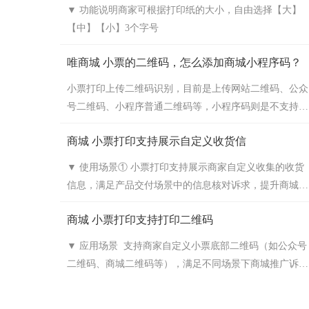
打印标签
▼ 功能说明商家可根据打印纸的大小，自由选择【大】
【中】【小】3个字号
唯商城 小票的二维码，怎么添加商城小程序码？
小票打印上传二维码识别，目前是上传网站二维码、公众
号二维码、小程序普通二维码等，小程序码则是不支持
的，如需上传可参考以下方法：方法一：建议到微信公众
商城 小票打印支持展示自定义收货信
平台‍小程序管理‍后台下载普通二维码 上传 方法二：到商
城后台获取小程序外部链接添加，添加到链接中即可自动
▼ 使用场景① 小票打印支持展示商家自定义收集的收货
生成二维码。 PS:建议使用方法一，方法二客户若使用
信息，满足产品交付场景中的信息核对诉求，提升商城经
安卓手机微信扫码访问时，会提示外部浏览器打开，再跳
营效率。② 支持对收货地址进行脱敏处理，提升商城信
转回微信访问（微信APP规则如此）。
商城 小票打印支持打印二维码
息安全性。▼ 功能说明前往商家后台”订单-配套工具-小
票打印“设置：
▼ 应用场景 支持商家自定义小票底部二维码（如公众号
二维码、商城二维码等），满足不同场景下商城推广诉
求。 ▼ 功能说明 前往商城后台“订单-配套工具-小票
打印”，对指定设备进行设置：
上海、北京、天津、重庆