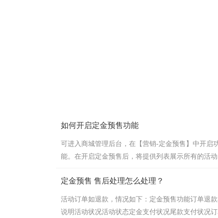
如何开启定金预售功能
可进入商城管理后台，在【营销-定金预售】中开启
能。在开启定金预售后，将提供列表展示所有的活动
闭后，活动设置会时效。在页面可根据活动类型、活
定金预售 售后处理怎么处理？
称、活动状态筛选查看定金预售活动，对活动进行设
活动订单如退款，情况如下：定金预售功能订单退款
说明活动状况活动状态定金支付状况尾款支付状况订