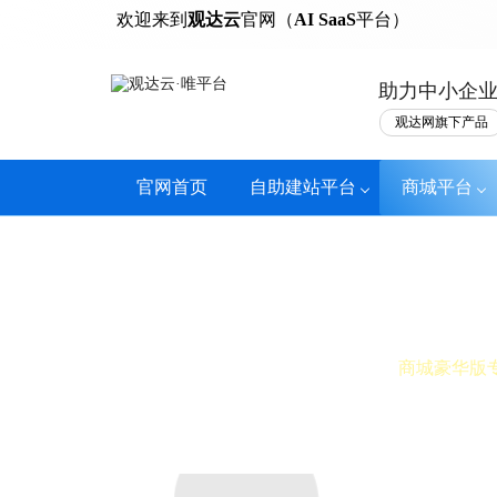
热门
欢迎来到
观达云
官网（
AI SaaS
平台）
助力中小企
观达网旗下产品
官网首页
自助建站平台
商城平台
定金预售
商城豪华版
提前预热市场，高效累计人气