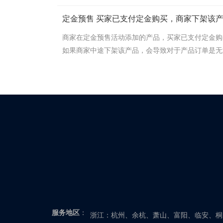
态支付方式退款说明活动进行中进行中已支付未支付
定金预售 买家已支付定金购买，商家下架该
付任意无法在商城中进行退款操作，需要管理员和客
品，会怎么样？
下协商退款进行中已支付已支付待发货任意活动已正
商家在定金预售活动添加的产品，买家已支付定金购
束已结束已支付未支付交易关闭任意已结束已支付已
如果商家中途下架该产品，会导致对于产品订单是无
待发货未到结束时间商家手动终止活动已失效已支付
尾款，订单也无法完成，订单只能由商家手动取消或
付交易关闭余额支付系统自动退回微信支付/支付...
活动结束，私下协商退款。
上海、北京、天津、重庆
江苏：南京、高淳、溧水、常熟、常州、武
如东、启东、苏州、吴江、太仓、泰州、泰
城、射阳、盐都、滨海、大丰、东台、阜宁
浙江：杭州、余杭、萧山、富阳、临安、桐
服务地区
：
安、丽水、缙云、云和、龙泉、青田、松阳