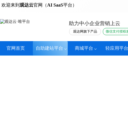
热门
欢迎来到
观达云
官网（
AI SaaS
平台）
助力中小企业营销上云
观达网旗下产品
微信支付授权
官网首页
自助建站平台
商城平台
轻应用平
官网代建，快人
网站设计搭建一条龙服务，最快1