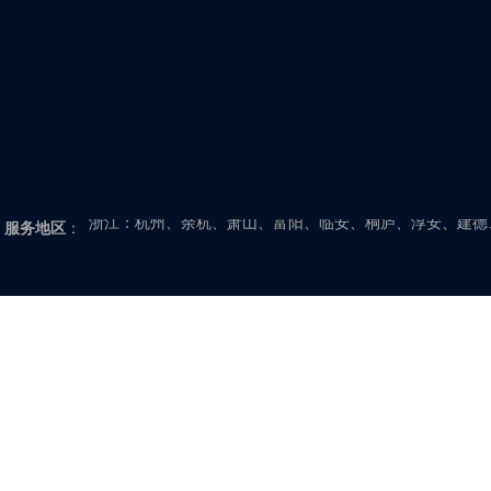
上海、北京、天津、重庆
江苏：南京、高淳、溧水、常熟、常州、武进、金坛、溧阳
如东、启东、苏州、吴江、太仓、泰州、泰兴、姜堰、兴化
城、射阳、盐都、滨海、大丰、东台、阜宁、建湖、扬州、
浙江：杭州、余杭、萧山、富阳、临安、桐庐、淳安、建德
服务地区
：
安、丽水、缙云、云和、龙泉、青田、松阳、遂昌、庆元、
新昌、嵊州、台州、温岭、临海、玉环、仙居、天台、三门
福建：福州、闽侯、福清、长乐、连江、闽清、罗源、永泰
福安、福鼎、霞浦、古田、柘荣、屏南、寿宁、周宁、莆田
门、漳州、龙海、漳浦、长泰、华安、平和、诏安、云霄、
山东：济南、章丘、济阳、商河、长清、平阴、滨州、博兴
饶、利津、垦利、菏泽、曹县、巨野、鄄城、定陶、单县、
县、阳谷、茌平、高唐、莘县、东阿、临沂、郯城、莒南、