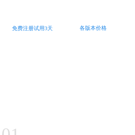
全民推广，帮助教培机构快速搭建分销体系
各版本价格
免费注册试用3天
01.