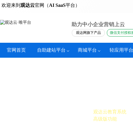
热门
欢迎来到
观达云
官网（
AI SaaS
平台）
助力中小企业营销上云
观达网旗下产品
微信支付授权
官网首页
自助建站平台
商城平台
轻应用平
推广员分销
观达云教育系统
高级版功能