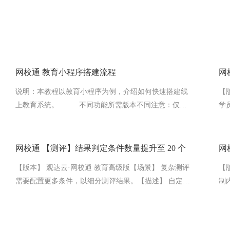
网校通 教育小程序搭建流程
网
说明：本教程以教育小程序为例，介绍如何快速搭建线
【
上教育系统。 不同功能所需版本不同注意：仅需
学
搭建教育系统【H5端】或【电脑端】可跳过步骤（二、
【
三、七）。一、开通教育系统1. 进入企业中心，在【管
业
理中心】找到【教育系统】产品，点击开通。2. 鼠标移
和
网校通 【测评】结果判定条件数量提升至 20 个
网
动至店铺名称位置可修改店铺名称。二、授权微信小程
（
【
【版本】 观达云·网校通 教育高级版【场景】 复杂测评
序1. 注册微信小程序如果您还没注册微信小程序账号，
制
需要配置更多条件，以细分测评结果。【描述】 自定义
需先注册微信小程序账号并进行认...
型
测评的结果判定条件上限由 10 个提升至 20 个。
排
品