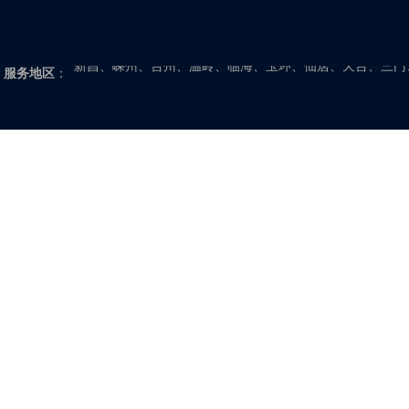
浙江：杭州、余杭、萧山、富阳、临安、桐庐、淳安、建德
安、丽水、缙云、云和、龙泉、青田、松阳、遂昌、庆元、
新昌、嵊州、台州、温岭、临海、玉环、仙居、天台、三门
服务地区
：
福建：福州、闽侯、福清、长乐、连江、闽清、罗源、永泰
福安、福鼎、霞浦、古田、柘荣、屏南、寿宁、周宁、莆田
门、漳州、龙海、漳浦、长泰、华安、平和、诏安、云霄、
山东：济南、章丘、济阳、商河、长清、平阴、滨州、博兴
饶、利津、垦利、菏泽、曹县、巨野、鄄城、定陶、单县、
县、阳谷、茌平、高唐、莘县、东阿、临沂、郯城、莒南、
城、新泰、宁阳、东平、威海、文登、荣成、乳山、潍坊、
庄、滕州、淄博、桓台、高青、沂源
江西：南昌、新建、安义、进贤、抚州、临川、东乡、崇仁
安福、永新、吉水、遂川、永丰、新干、峡江、景德镇、浮
饶、德兴、广丰、新余、分宜、宜春、丰城、高安、上高、